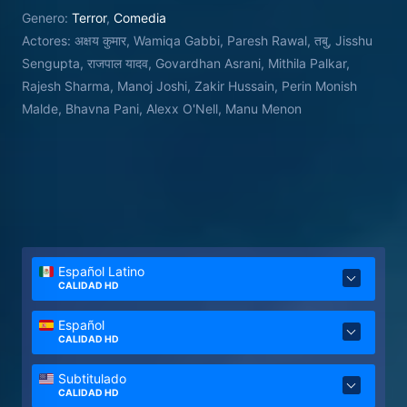
Genero:
Terror
,
Comedia
Actores:
अक्षय कुमार, Wamiqa Gabbi, Paresh Rawal, तबु, Jisshu
Sengupta, राजपाल यादव, Govardhan Asrani, Mithila Palkar,
Rajesh Sharma, Manoj Joshi, Zakir Hussain, Perin Monish
Malde, Bhavna Pani, Alexx O'Nell, Manu Menon
Español Latino
CALIDAD HD
Español
CALIDAD HD
Subtitulado
CALIDAD HD