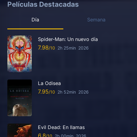
Películas Destacadas
Día
Semana
Spider-Man: Un nuevo día
7.98
2h 25min
2026
La Odisea
7.95
2h 52min
2026
Evil Dead: En llamas
6.8
2h 00min
2026