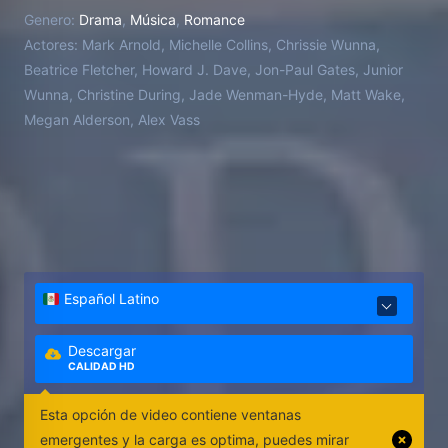
balance.
Genero:
Drama
,
Música
,
Romance
Actores:
Mark Arnold, Michelle Collins, Chrissie Wunna,
Beatrice Fletcher, Howard J. Dave, Jon-Paul Gates, Junior
Wunna, Christine During, Jade Wenman-Hyde, Matt Wake,
Megan Alderson, Alex Vass
Español Latino
Descargar
CALIDAD HD
Esta opción de video contiene ventanas
emergentes y la carga es optima, puedes mirar