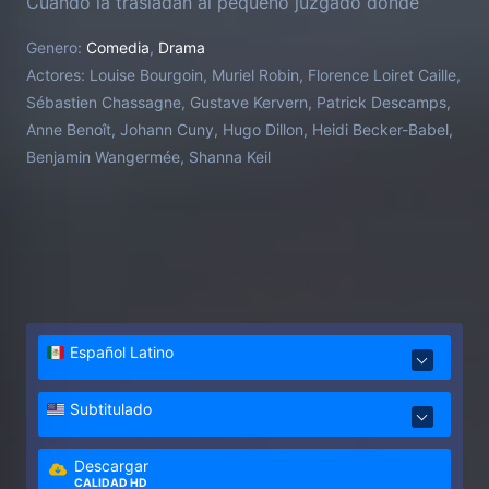
Cuando la trasladan al pequeño juzgado donde
Judith trabaja como secretaria, Louise se convierte
Genero:
Comedia
,
Drama
en la jefa de su madre. Y peor aún: tendrán que
Actores:
Louise Bourgoin, Muriel Robin, Florence Loiret Caille,
trabajar juntas en un caso aparentemente rutinario
Sébastien Chassagne, Gustave Kervern, Patrick Descamps,
que las pondrá a prueba.
Anne Benoît, Johann Cuny, Hugo Dillon, Heidi Becker-Babel,
Benjamin Wangermée, Shanna Keil
Español Latino
Subtitulado
Descargar
CALIDAD HD