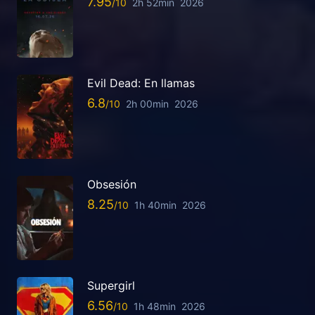
7.95
2h 52min
2026
Evil Dead: En llamas
6.8
2h 00min
2026
Obsesión
8.25
1h 40min
2026
Supergirl
6.56
1h 48min
2026