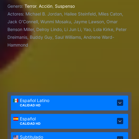
Genero:
Terror
,
Acción
,
Suspenso
Actores:
Michael B. Jordan, Hailee Steinfeld, Miles Caton,
Jack O'Connell, Wunmi Mosaku, Jayme Lawson, Omar
Benson Miller, Delroy Lindo, Li Jun Li, Yao, Lola Kirke, Peter
Dreimanis, Buddy Guy, Saul Williams, Andrene Ward-
Hammond
Español Latino
CALIDAD HD
Español
CALIDAD HD
Subtitulado