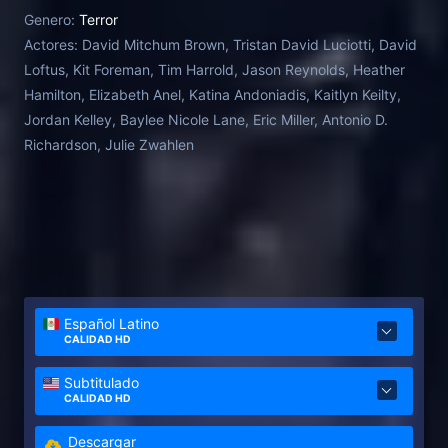
unauthorized exorcism. In less than 72 hours, the
Genero:
Terror
video received more than 8 million views. The 61
Actores:
David Mitchum Brown, Tristan David Luciotti, David
minute video drew instant criticism and complaints
Loftus, Kit Foreman, Tim Harrold, Jason Reynolds, Heather
claiming that what it actually showed was the abuse
Hamilton, Elizabeth Anel, Katina Andoniadis, Kaitlyn Keilty,
and torture of a mentally ill man by members of his
Jordan Kelley, Baylee Nicole Lane, Eric Miller, Antonio D.
church. The video was removed by Youtube for
Richardson, Julie Zwahlen
violating their content agreement. This documentary
examines the 61 minute video known only as 'The
Resurrection Man'.
Español Latino
CALIDAD HD
Subtitulado
CALIDAD HD
Descargar