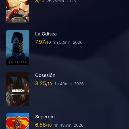
8
2h 25min
2026
La Odisea
7.97
2h 52min
2026
Obsesión
8.25
1h 40min
2026
Supergirl
6.56
1h 48min
2026