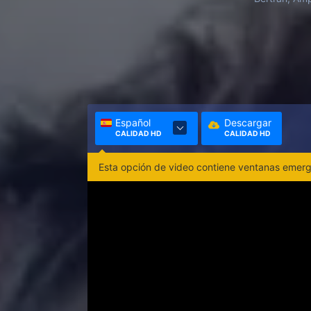
Español
Descargar
CALIDAD HD
CALIDAD HD
Esta opción de video contiene ventanas emerge