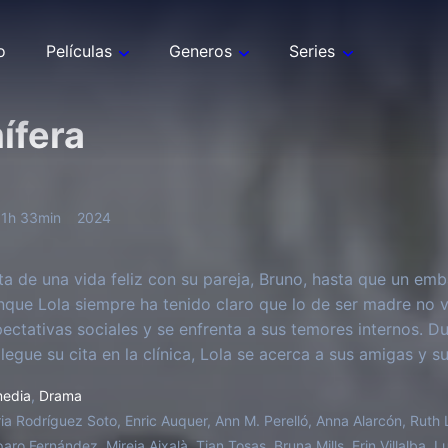
o
Películas
Generos
Series
ífera
1h 33min
2024
uta de una vida feliz con su pareja, Bruno, hasta que un e
nque Lola siempre ha tenido claro que lo de ser madre no v
pectativas sociales y se enfrenta a sus temores internos. Du
legue su cita en la clínica, Lola se acerca a sus amigas y su
Bruno tampoco se había imaginado nunca como padre. Hast
edia
,
Drama
ia Rodríguez Soto, Enric Auquer, Ann M. Perelló, Anna Alarcón, Ruth 
aro Fernández, Mireia Aixalà, Tian Tosas, Bruna Mills, Erin Villalba, L