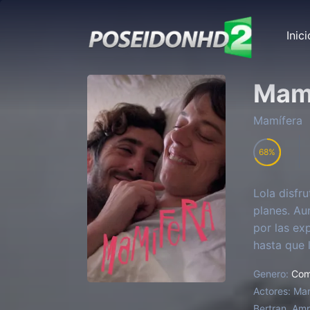
Inici
Mam
Mamífera
68
Lola disfr
planes. Au
por las ex
hasta que l
decisión. 
Genero:
Com
Actores:
Mar
Bertran, Amp