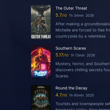
The Outer Threat
5.7
1h 34min
2026
After making a groundbreaking
Michelle are forced to flee 
countryside by a relentless
Southern Scares
5.17
1h 13min
2026
Mystery, horror, and Southern
discovers chilling secrets fo
Scares.
Round the Decay
4.7
1h 45min
2025
Tourists and townspeople set
Newport's Valley, New Hampsh