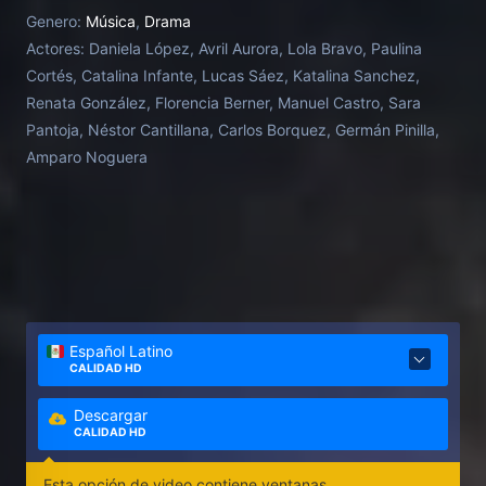
soportado durante demasiado tiempo. Pero
Genero:
Música
,
Drama
mientras canta y baila al ritmo de los cánticos, un
Actores:
Daniela López, Avril Aurora, Lola Bravo, Paulina
episodio no resuelto la atormenta: un confuso
Cortés, Catalina Infante, Lucas Sáez, Katalina Sanchez,
encuentro con Max, el ayudante de su profesor de
Renata González, Florencia Berner, Manuel Castro, Sara
canto. ¿Qué ocurrió aquella noche? ¿Fue una cita
Pantoja, Néstor Cantillana, Carlos Borquez, Germán Pinilla,
más? ¿Dijo que sí? ¿O fue algo mucho peor?
Amparo Noguera
Arrastrada por la euforia colectiva y por sus propios
fantasmas, Julia se convierte en el corazón del
movimiento. Su testimonio, íntimo y complejo, se
convierte en una ola que empuja, sacude y trastorna
una sociedad polarizada.
Español Latino
CALIDAD HD
Descargar
CALIDAD HD
Esta opción de video contiene ventanas