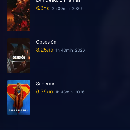
Evil Dead: En llamas
6.8
2h 00min
2026
Obsesión
8.25
1h 40min
2026
Supergirl
6.56
1h 48min
2026