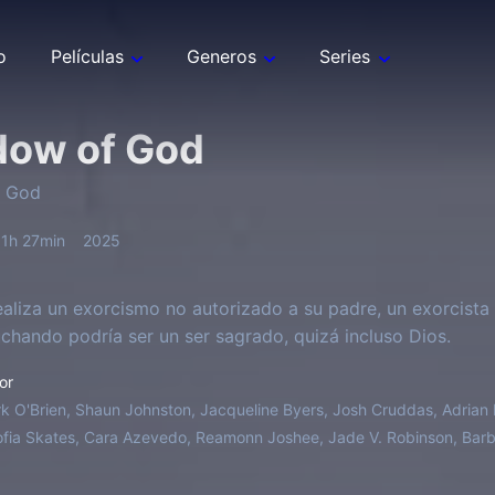
o
Películas
Generos
Series
dow of God
f God
1h 27min
2025
ealiza un exorcismo no autorizado a su padre, un exorcista 
uchando podría ser un ser sagrado, quizá incluso Dios.
or
k O'Brien, Shaun Johnston, Jacqueline Byers, Josh Cruddas, Adrian
fia Skates, Cara Azevedo, Reamonn Joshee, Jade V. Robinson, Barba