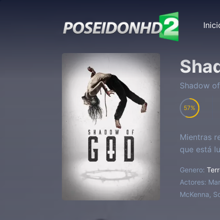
Inici
Sha
Shadow o
57
Mientras r
que está l
Genero:
Terr
Actores:
Mar
McKenna, So