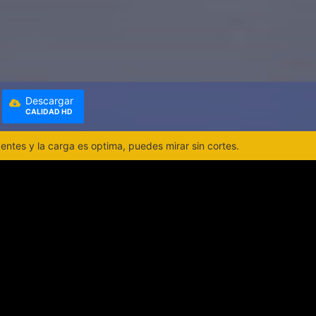
Descargar
CALIDAD HD
ntes y la carga es optima, puedes mirar sin cortes.