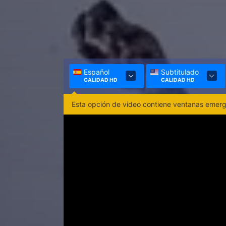
Español
Subtitulado
CALIDAD HD
CALIDAD HD
Esta opción de video contiene ventanas emerge