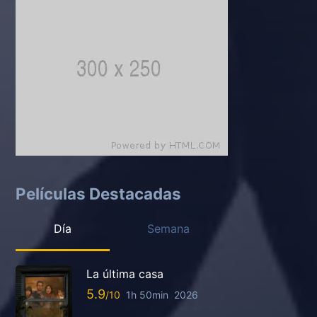
Películas Destacadas
Día
Semana
La última casa
5.9
1h 50min
2026