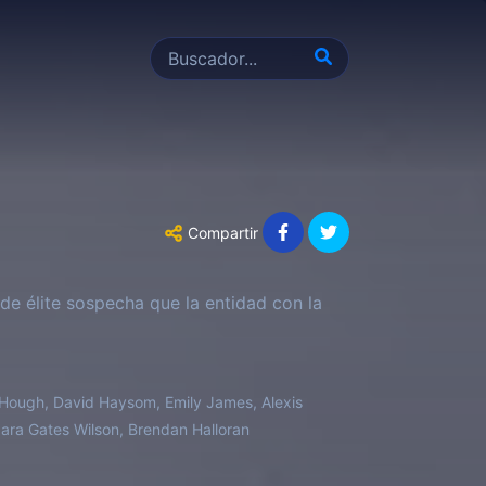
Compartir
de élite sospecha que la entidad con la
 Hough, David Haysom, Emily James, Alexis
ra Gates Wilson, Brendan Halloran