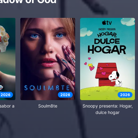
2026
2026
2026
 sabor a
Soulm8te
Snoopy presenta: Hogar,
dulce hogar