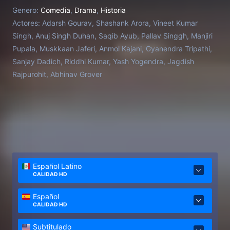
Malegaon. En esta emotiva historia sobre el cine y la
Genero:
Comedia
,
Drama
,
Historia
amistad, la pasión supera presupuestos ajustados, la
Actores:
Adarsh Gourav, Shashank Arora, Vineet Kumar
ingenuidad conquista los desafíos y los sueños
Singh, Anuj Singh Duhan, Saqib Ayub, Pallav Singgh, Manjiri
encienden la esperanza y revitalizan la ciudad.
Pupala, Muskkaan Jaferi, Anmol Kajani, Gyanendra Tripathi,
Sanjay Dadich, Riddhi Kumar, Yash Yogendra, Jagdish
Rajpurohit, Abhinav Grover
Español Latino
CALIDAD HD
Español
CALIDAD HD
Subtitulado