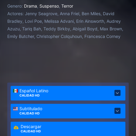
casa de al lado.
Genero:
Drama
,
Suspenso
,
Terror
Actores:
Jenny Seagrove, Anna Friel, Ben Miles, David
Bradley, Lovi Poe, Melissa Advani, Erin Ainsworth, Audrey
Azuzu, Tariq Bah, Teddy Birkby, Abigail Boyd, Max Brown,
Emily Butcher, Christopher Colquhoun, Francesca Corney
Español Latino
CALIDAD HD
Subtitulado
CALIDAD HD
Descargar
CALIDAD HD