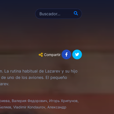
Compartir
. La rutina habitual de Lazarev y su hijo
 de uno de los aviones. El pequeño
arev.
риева, Валерия Федорович, Игорь Хрипунов,
еляев, Vladimir Kondaurov, Александр