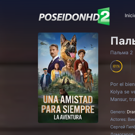
Inici
Пал
Пальма 2
61
Por el bie
Kolya se v
Mansur, tr
Genero:
Dra
Actores:
Вик
Сергей Гилё
Домогаров 