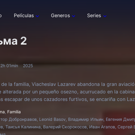
o
Películas
Generos
Series
ьма 2
2h 01min
2025
n de la familia, Viacheslav Lazarev abandona la gran aviación
e alterada por un pequeño osezno, acurrucado en la cabina
as escapar de unos cazadores furtivos, se encariña con Laz
ma
,
Familia
тор Добронравов, Leonid Basov, Владимир Ильин, Евгения Дмит
в, Таисья Калинина, Валерий Скорокосов, Иван Агапов, Сергей Б
мл.