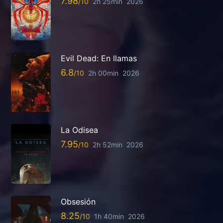
7.98
2h 25min
2026
Evil Dead: En llamas
6.8
2h 00min
2026
La Odisea
7.95
2h 52min
2026
Obsesión
8.25
1h 40min
2026