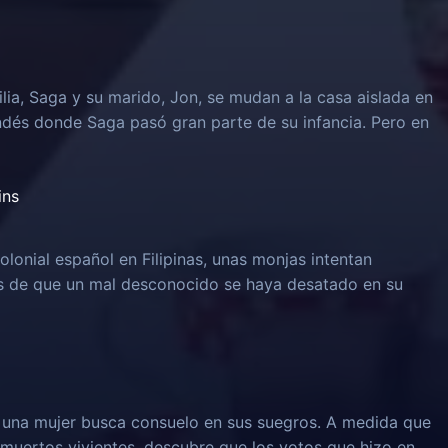
lia, Saga y su marido, Jon, se mudan a la casa aislada en
ndés donde Saga pasó gran parte de su infancia. Pero en
ins
olonial español en Filipinas, unas monjas intentan
és de que un mal desconocido se haya desatado en su
, una mujer busca consuelo en sus suegros. A medida que
muertos vivientes, descubre que los votos que hizo en