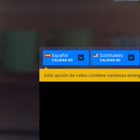
Español
Subtitulado
CALIDAD HD
CALIDAD HD
Esta opción de video contiene ventanas emerge