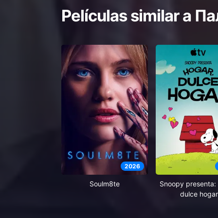
Películas similar a
Па
2026
Soulm8te
Snoopy presenta: 
dulce hogar