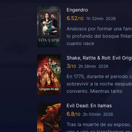
Engendro
6.52
1h 32min
2026
Ansiosos por formar una fami
lo profundo del bosque finla
cuanto nace
Shake, Rattle & Roll: Evil Orig
3
2h 28min
2026
En 1775, durante el periodo c
sobrevivir a la noche despu
convento. Mientras tanto
Evil Dead: En llamas
6.8
2h 00min
2026
Tras la muerte de su esposo
uno a uno se transforman en 