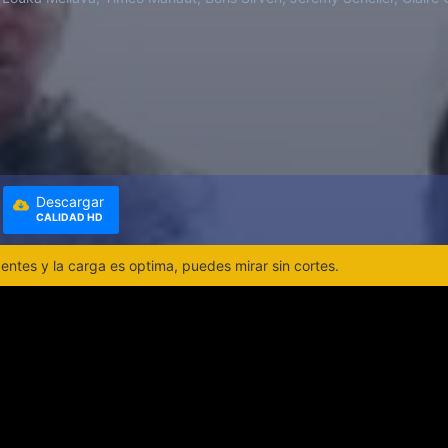
Descargar
CALIDAD HD
ntes y la carga es optima, puedes mirar sin cortes.