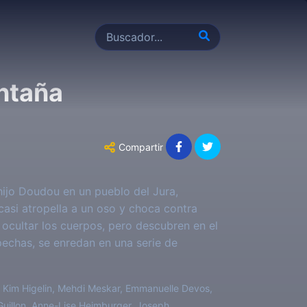
ontaña
Compartir
ijo Doudou en un pueblo del Jura,
asi atropella a un oso y choca contra
ocultar los cuerpos, pero descubren en el
pechas, se enredan en una serie de
 Kim Higelin, Mehdi Meskar, Emmanuelle Devos,
Guillon, Anne-Lise Heimburger, Joseph