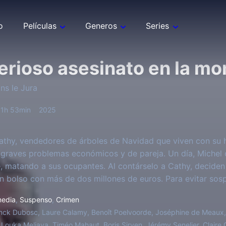
o
Películas
Generos
Series
erioso asesinato en la m
ns le Jura
1h 53min
2025
athy, vendedores de árboles de Navidad que viven con su h
 graves problemas económicos y de pareja. Un día, Michel c
, matando a sus ocupantes. Al contárselo a Cathy, deciden 
n bolso con más de dos millones de euros. Para evitar sos
 absurdas que solo empeoran su situación.
edia
,
Suspenso
,
Crimen
nck Dubosc, Laure Calamy, Benoît Poelvoorde, Joséphine de Meaux,
Louka Meliava, Timéo Mahaut, Boris Sirven, Jérémy Senelier, Claire 