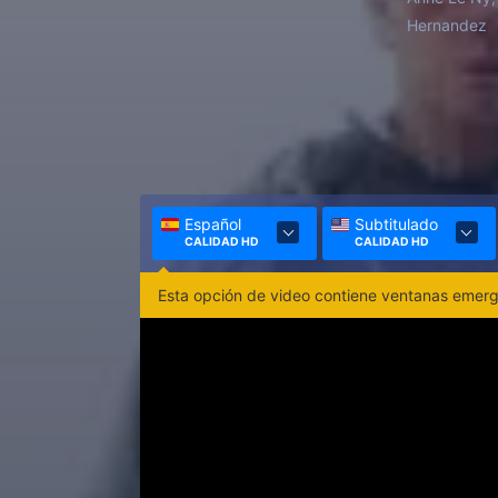
Hernandez
Español
Subtitulado
CALIDAD HD
CALIDAD HD
Esta opción de video contiene ventanas emerge