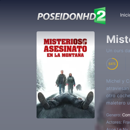
Inici
Mist
Un ours da
64
Michel y C
atraviesan
otro coche
maletero u
decisiones
Genero:
Com
Actores:
Fra
Anne Le Ny, 