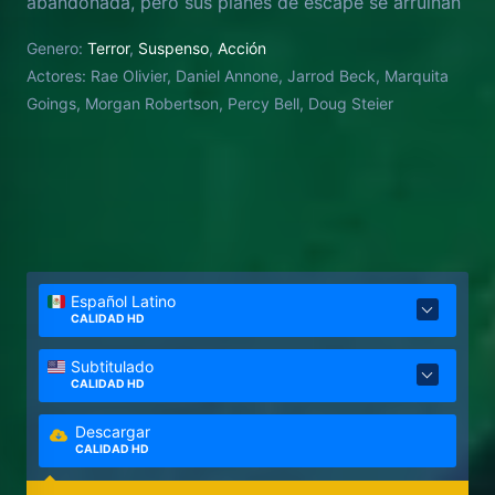
abandonada, pero sus planes de escape se arruinan
cuando uno de ellos se vuelve poseído.
Genero:
Terror
,
Suspenso
,
Acción
Actores:
Rae Olivier, Daniel Annone, Jarrod Beck, Marquita
Goings, Morgan Robertson, Percy Bell, Doug Steier
Español Latino
CALIDAD HD
Subtitulado
CALIDAD HD
Descargar
CALIDAD HD