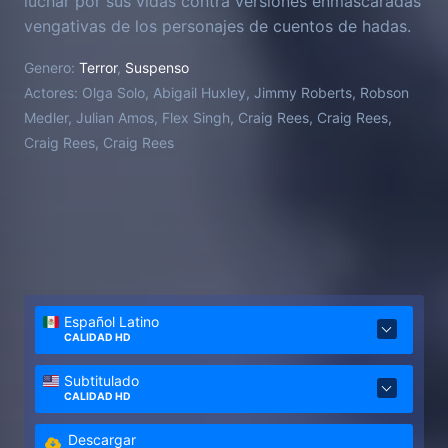
luchar por sus vidas contra versiones enmascaradas
vengativas de los personajes de cuentos de hadas.
Genero:
Terror
,
Suspenso
Actores:
Olga Solo, Abigail Huxley, Jimmy Roberts, Robson
Medler, Julian Amos, Flex Singh, Craig Rees, Craig Rees,
Craig Rees, Craig Rees
Español Latino
CALIDAD HD
Subtitulado
CALIDAD HD
Descargar