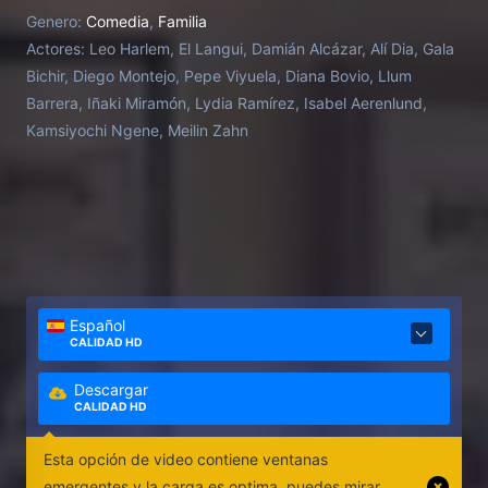
cinco hijos adoptados: cada uno de un país y
Genero:
Comedia
,
Familia
procedencia diferente. Toni tendrá que enfrentarse a
Actores:
Leo Harlem, El Langui, Damián Alcázar, Alí Dia, Gala
las diferencias culturales y a los retos de paternidad
Bichir, Diego Montejo, Pepe Viyuela, Diana Bovio, Llum
en el mundo moderno y descubrirá que la verdadera
Barrera, Iñaki Miramón, Lydia Ramírez, Isabel Aerenlund,
familia, es la que uno elige.
Kamsiyochi Ngene, Meilin Zahn
Español
CALIDAD HD
Descargar
CALIDAD HD
Esta opción de video contiene ventanas
emergentes y la carga es optima, puedes mirar