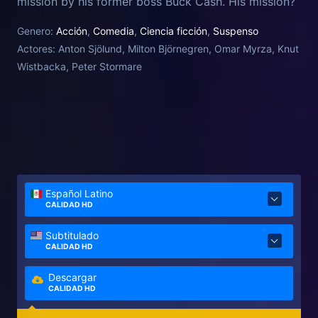
mission by his former boss Buck Cash. His mission?
Kill Buck's brother, Rich Cash, keeping him from
Genero:
Acción
,
Comedia
,
Ciencia ficción
,
Suspenso
being elected the city's new mayor, thereby
Actores:
Anton Sjölund, Milton Björnegren, Omar Myrza, Knut
stopping him from becoming the most powerful
Wistbacka, Peter Stormare
person in the world!
Español Latino
CALIDAD HD
Subtitulado
CALIDAD HD
Descargar
CALIDAD HD