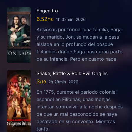
Engendro
6.52
1h 32min
2026
Ansiosos por formar una familia, Saga
y su marido, Jon, se mudan a la casa
aislada en lo profundo del bosque
finlandés donde Saga pasó gran parte
de su infancia. Pero en cuanto nace
Shake, Rattle & Roll: Evil Origins
3
2h 28min
2026
En 1775, durante el periodo colonial
español en Filipinas, unas monjas
intentan sobrevivir a la noche después
de que un mal desconocido se haya
desatado en su convento. Mientras
tanto