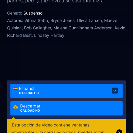
padres, pero ¿qué llevó a su sustituta Liz a
suicidarse?
Genero:
Suspenso
Actores:
Vitoria Setta, Bryce Jones, Olivia Larsen, Maeve
Quinlan, Bob Gallagher, Malena Cunningham Anderson, Kevin
Richard Best, Lindsay Hartley
Español
CALIDAD HD
Descargar
CALIDAD HD
Esta opción de video contiene ventanas
emergentes y la carga es optima, puedes mirar