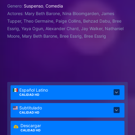
Genero:
Suspenso
,
Comedia
Actores:
Mary Beth Barone, Nina Bloomgarden, James
Tupper, Theo Germaine, Paige Collins, Behzad Dabu, Bree
Essrig, Yaya Ogun, Alexander Chard​, Jay Walker, Nathaniel
Moore, Mary Beth Barone, Bree Essrig, Bree Essrig
Español Latino
CALIDAD HD
Subtitulado
CALIDAD HD
Descargar
CALIDAD HD