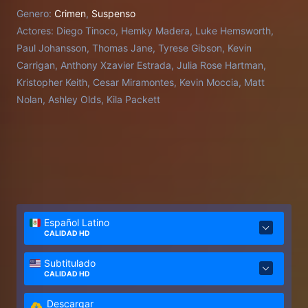
compleja de sus vidas.
Genero:
Crimen
,
Suspenso
Actores:
Diego Tinoco, Hemky Madera, Luke Hemsworth,
Paul Johansson, Thomas Jane, Tyrese Gibson, Kevin
Carrigan, Anthony Xzavier Estrada, Julia Rose Hartman,
Kristopher Keith, Cesar Miramontes, Kevin Moccia, Matt
Nolan, Ashley Olds, Kila Packett
Español Latino
CALIDAD HD
Subtitulado
CALIDAD HD
Descargar