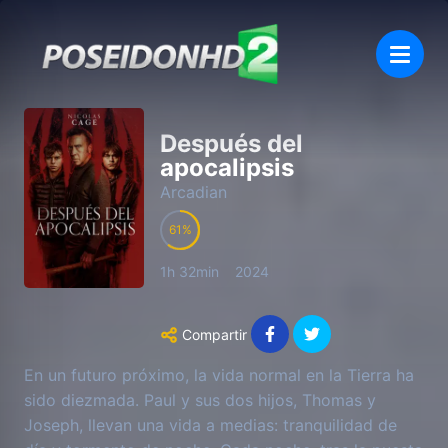
Después del
apocalipsis
Arcadian
61
1h 32min
2024
Compartir
En un futuro próximo, la vida normal en la Tierra ha
sido diezmada. Paul y sus dos hijos, Thomas y
Joseph, llevan una vida a medias: tranquilidad de