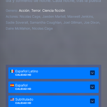
día y tormento de noche. Cada noche, tras la puesta
de sol, se enfrentan a los implacables ataques de un
Genero:
Acción
,
Terror
,
Ciencia ficción
mal misterioso y violento.
Actores:
Nicolas Cage, Jaeden Martell, Maxwell Jenkins,
Sadie Soverall, Samantha Coughlan, Joel Gillman, Joe Dixon,
Daire McMahon, Nicolas Cage
Español Latino
CALIDAD HD
Español
CALIDAD HD
Subtitulado
CALIDAD HD