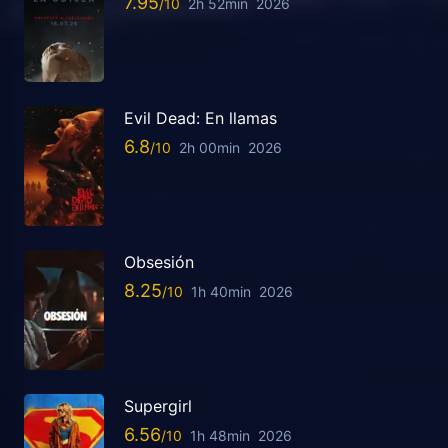
7.95
2h 52min
2026
Evil Dead: En llamas
6.8
2h 00min
2026
Obsesión
8.25
1h 40min
2026
Supergirl
6.56
1h 48min
2026