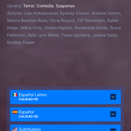
roba el corazón y pronto se da cuenta de que
Genero:
Terror
,
Comedia
,
Suspenso
podría robar los corazones y los votos de sus
Actores:
Lisa Ambalavanar, Sydney Craven, Andrew Horton,
hermanas de la hermandad. Pero cuando los
Bianca Beckles-Rose, Olivia Rouyre, Tiff Stevenson, Sutter
cuerpos poco a poco comienzan a acumularse en la
Nolan, Milica Vrzić, Stefan Kapičić, Annamaria Serda, Grace
casa de Sigma Lambda Theta, Emily y sus hermanas
Patterson, Kelly Lynn Reiter, Tiana Upcheva, Juliana Sada,
de la hermandad se dan cuenta de que las muertes
Bradley Fowler
están siendo causadas por su nueva mascota de la
casa, el tierno perezoso Alpha. ¿Emily y sus
hermanas escaparán de la casa con vida? ¿O este
perezoso mortal con tres garras afiladas es
demasiado rápido para ellos?
Español Latino
CALIDAD HD
Español
CALIDAD HD
Subtitulado