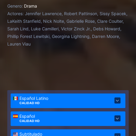
vez más preocupado e impotente.
Genero:
Drama
Actores:
Jennifer Lawrence, Robert Pattinson, Sissy Spacek,
LaKeith Stanfield, Nick Nolte, Gabrielle Rose, Clare Coulter,
Sarah Lind, Luke Camilleri, Victor Zinck Jr., Debs Howard,
Phillip Forest Lewitski, Georgina Lightning, Darren Moore,
Lauren Viau
Español Latino
CALIDAD HD
Español
CALIDAD HD
Subtitulado