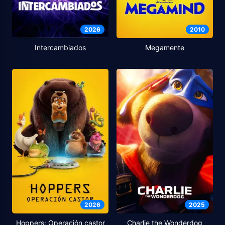
2026
2010
Intercambiados
Megamente
2026
2025
Hoppers: Operación castor
Charlie the Wonderdog